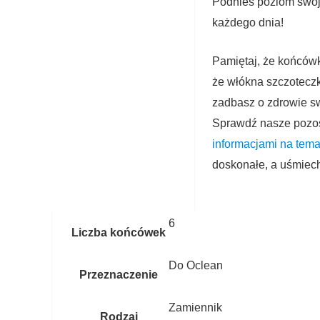
Podnieś poziom swoj
każdego dnia!
Pamiętaj, że końcówki
że włókna szczoteczk
zadbasz o zdrowie s
Sprawdź nasze pozos
informacjami na tema
doskonałe, a uśmiech
6
Liczba końcówek
Do Oclean
Przeznaczenie
Zamiennik
Rodzaj