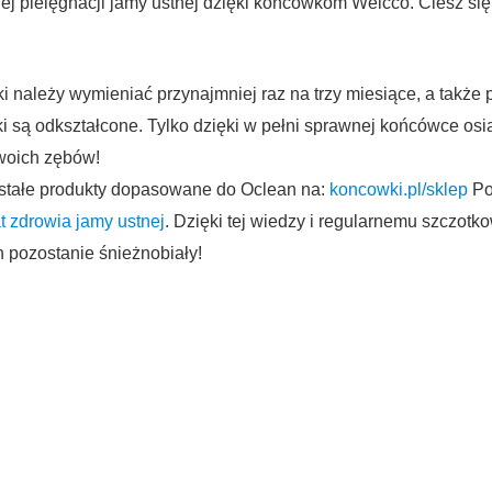
ej pielęgnacji jamy ustnej dzięki końcówkom Welcco. Ciesz s
 należy wymieniać przynajmniej raz na trzy miesiące, a także p
i są odkształcone. Tylko dzięki w pełni sprawnej końcówce os
woich zębów!
tałe produkty dopasowane do Oclean na:
koncowki.pl/sklep
Po
t zdrowia jamy ustnej
. Dzięki tej wiedzy i regularnemu szczotk
 pozostanie śnieżnobiały!