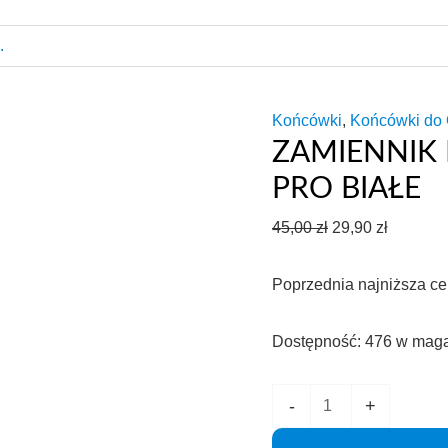
Końcówki
,
Końcówki do
ZAMIENNIK
PRO BIAŁE
Pierwotna
Aktualn
45,00
zł
29,90
zł
cena
cena
Poprzednia najniższa c
wynosiła:
wynosi:
45,00 zł.
29,90 zł.
Dostępność:
476 w mag
ilość
-
+
Zamiennik