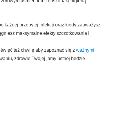
ię zdrowym uśmiechem i doskonałą higieną
o każdej przebytej infekcji oraz kiedy zauważysz,
iągniesz maksymalne efekty szczotkowania i
święć też chwilę aby zapoznać się z
ważnymi
owaniu, zdrowie Twojej jamy ustnej będzie