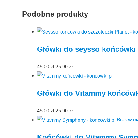
Podobne produkty
Główki do seysso końcówki 
Pierwotna
Aktualna
45,00
zł
25,90
zł
cena
cena
wynosiła:
wynosi:
Główki do Vitammy końcówk
45,00 zł.
25,90 zł.
Pierwotna
Aktualna
45,00
zł
25,90
zł
cena
cena
Brak w m
wynosiła:
wynosi:
Końcówki do Vitammy Symph
45,00 zł.
25,90 zł.