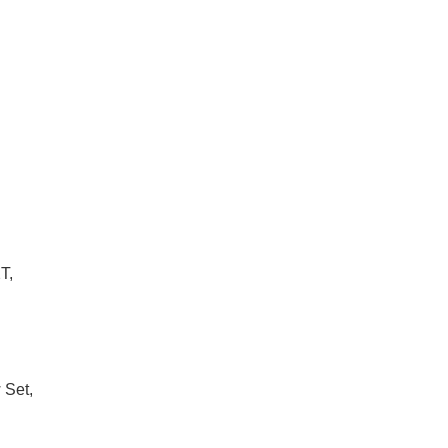
2T,
 Set,