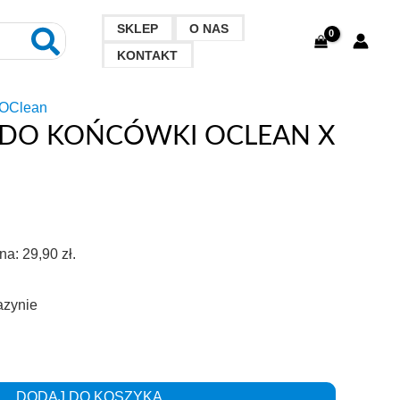
SKLEP
O NAS
KONTAKT
 OClean
 DO KOŃCÓWKI OCLEAN X
a
ena:
29,90
zł
.
azynie
DODAJ DO KOSZYKA