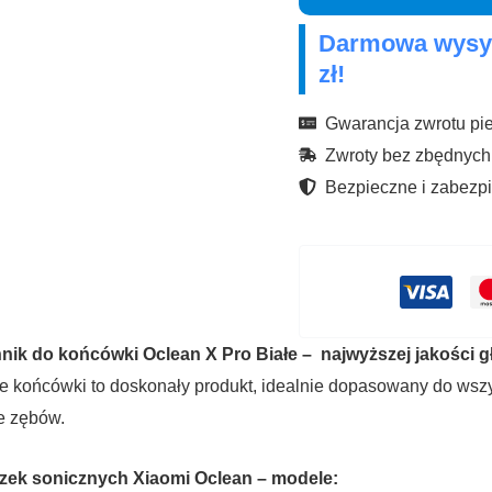
do
Darmowa wysył
końcówki
zł!
Oclean
X
Gwarancja zwrotu pie
Pro
Zwroty bez zbędnych
Białe
Bezpieczne i zabezpi
nik do końcówki Oclean X Pro Białe – najwyższej jakości 
 końcówki to doskonały produkt, idealnie dopasowany do wszy
e zębów.
czek sonicznych Xiaomi Oclean – modele: