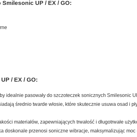
 Smilesonic UP / EX / GO:
rne
UP / EX / GO:
by idealnie pasowały do szczoteczek sonicznych Smilesonic UP
adają średnio twarde włosie, które skutecznie usuwa osad i p
ości materiałów, zapewniających trwałość i długotrwałe użyt
 doskonale przenosi soniczne wibracje, maksymalizując moc 