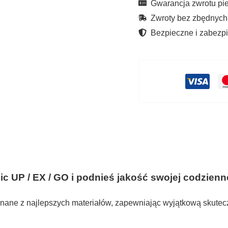
Gwarancja zwrotu pie
EX
Zwroty bez zbędnych
GO
Bezpieczne i zabezpi
Czarne
 UP / EX / GO i podnieś jakość swojej codziennej
ane z najlepszych materiałów, zapewniając wyjątkową skutecz