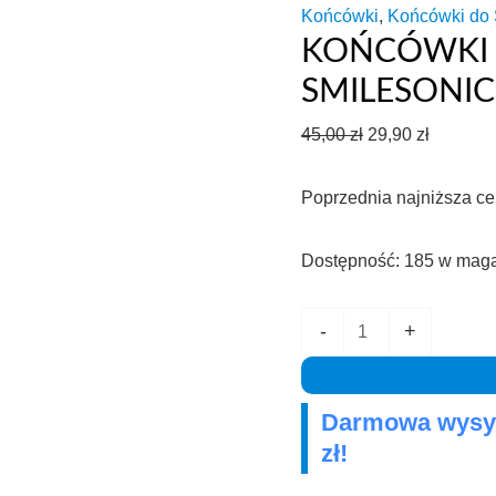
Końcówki
,
Końcówki do 
KOŃCÓWKI 
SMILESONIC
Pierwotna
Aktualn
45,00
zł
29,90
zł
cena
cena
Poprzednia najniższa c
wynosiła:
wynosi:
45,00 zł.
29,90 zł.
Dostępność:
185 w mag
ilość
-
+
Końcówki
przeznaczone
Darmowa wysył
do
zł!
Smilesonic
UP