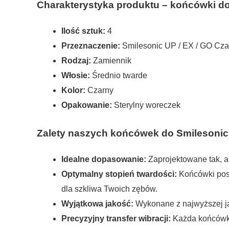
Charakterystyka produktu – końcówki do
Ilość sztuk:
4
Przeznaczenie:
Smilesonic UP / EX / GO Cza
Rodzaj:
Zamiennik
Włosie:
Średnio twarde
Kolor:
Czarny
Opakowanie:
Sterylny woreczek
Zalety naszych końcówek do Smilesonic 
Idealne dopasowanie:
Zaprojektowane tak, a
Optymalny stopień twardości:
Końcówki posi
dla szkliwa Twoich zębów.
Wyjątkowa jakość:
Wykonane z najwyższej jak
Precyzyjny transfer wibracji:
Każda końcówka