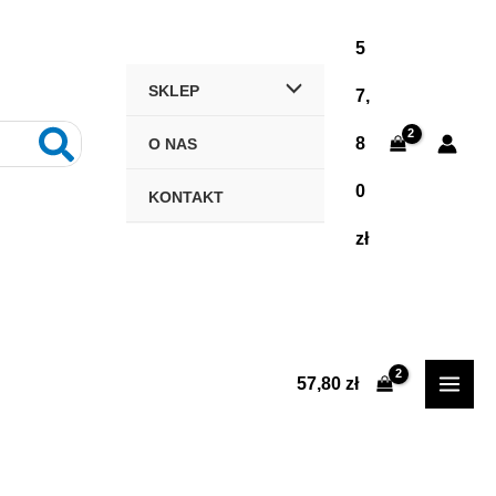
5
SKLEP
7,
8
O NAS
0
KONTAKT
zł
57,80
zł