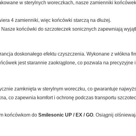
akowane w sterylnych woreczkach, nasze zamienniki końcówek
era 4 zamienniki, więc końcówki starczą na dłużej.
Nasze końcówki do szczoteczek sonicznych zapewniają wyjątk
rancja doskonałego efektu czyszczenia. Wykonane z włókna fi
końcówek jest starannie zaokrąglone, co pozwala na precyzyjne
cznie zamknięta w sterylnym woreczku, co gwarantuje najwyżs
, co zapewnia komfort i ochronę podczas transportu szczotecz
szym końcówkom do
Smilesonic UP / EX / GO
. Osiągnij olśniewa